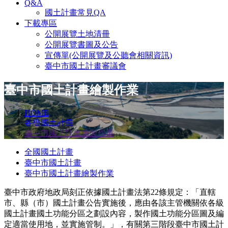
Q&A
國土計畫常見QA
下載專區
公開展覽土地清冊
公開展覽書圖及公告
宣傳單(公開展覽及公聽會相關資訊)
臺中市國土計畫審議會
臺中市國土計畫繪製作業
HOME
各級國土計畫
臺中市國土計畫繪製作業
全國國土計畫
臺中市國土計畫
臺中市國土計畫繪製作業
臺中市政府地政局刻正依據國土計畫法第22條規定：「直轄
市、縣（市）國土計畫公告實施後，應由各該主管機關依各級
國土計畫國土功能分區之劃設內容，製作國土功能分區圖及編
定適當使用地，並實施管制。」，有關第三階段臺中市國土計